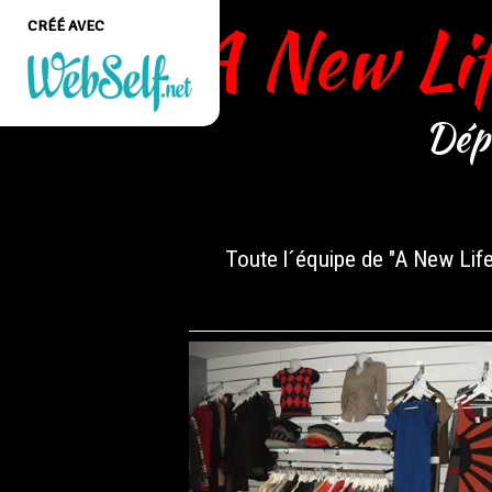
A New Li
CRÉÉ AVEC
Dép
Créer un site web de
qualité professionnelle
et personnalisable sans
aucune connaissance en
programmation
Toute l´équipe de "A New Life
COMMENCEZ